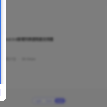
插件
mePro3.9.8新增列表透明度支持圆
件
年07月21日
·
36 Views
Light
Dark
Auto